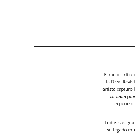
El mejor tribu
la Diva. Reviv
artista capturo 
cuidada pue
experienc
Todos sus gran
su legado mus