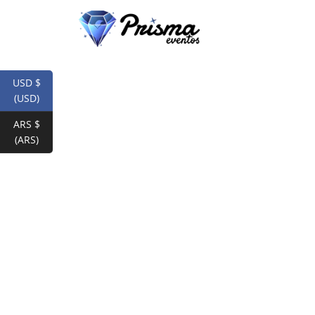
USD $
(USD)
ARS $
(ARS)