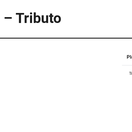
– Tributo
Pl
T