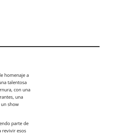
nde homenaje a
una talentosa
ernura, con una
rantes, una
n un show
iendo parte de
 revivir esos