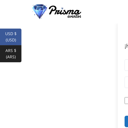
USD $
(USD)
¡
ARS $
(ARS)