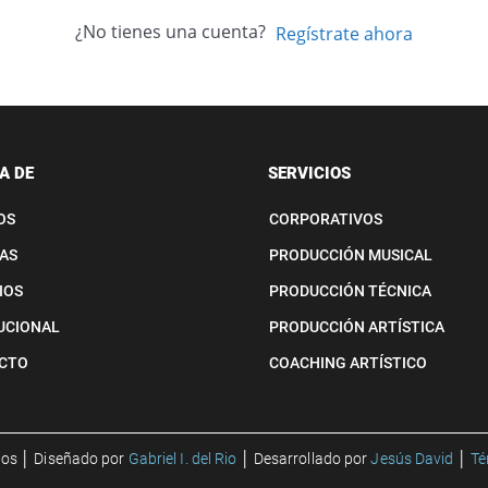
¿No tienes una cuenta?
Regístrate ahora
A DE
SERVICIOS
OS
CORPORATIVOS
AS
PRODUCCIÓN MUSICAL
IOS
PRODUCCIÓN TÉCNICA
UCIONAL
PRODUCCIÓN ARTÍSTICA
CTO
COACHING ARTÍSTICO
tos
│
Diseñado por
Gabriel I. del Rio
│
Desarrollado por
Jesús David
│
Té