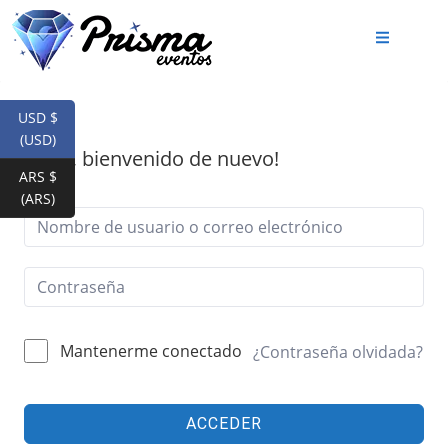
USD $
(USD)
¡Hola, bienvenido de nuevo!
ARS $
(ARS)
Mantenerme conectado
¿Contraseña olvidada?
ACCEDER