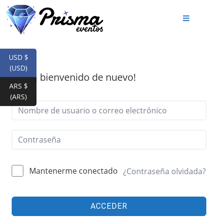
USD $
(USD)
¡Hola, bienvenido de nuevo!
ARS $
(ARS)
Mantenerme conectado
¿Contraseña olvidada?
ACCEDER