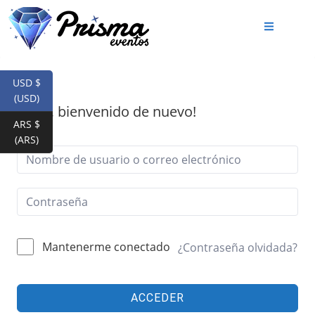
USD $
(USD)
¡Hola, bienvenido de nuevo!
ARS $
(ARS)
Mantenerme conectado
¿Contraseña olvidada?
ACCEDER