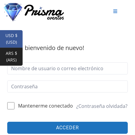
USD $
(USD)
¡Hola, bienvenido de nuevo!
ARS $
(ARS)
Mantenerme conectado
¿Contraseña olvidada?
ACCEDER